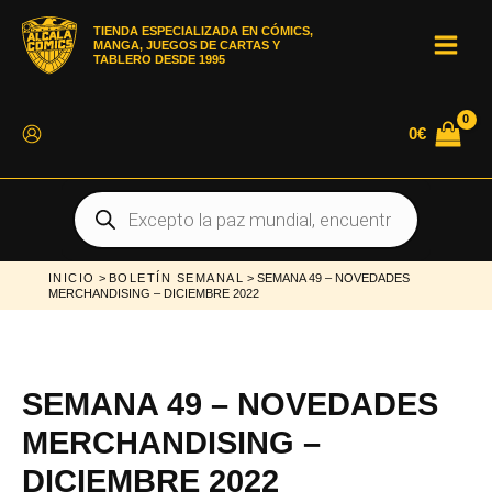
Ir
al
TIENDA ESPECIALIZADA EN CÓMICS,
contenido
MANGA, JUEGOS DE CARTAS Y
MAI
TABLERO DESDE 1995
MEN
0
€
Búsqueda
de
productos
INICIO
>
BOLETÍN SEMANAL
> SEMANA 49 – NOVEDADES
MERCHANDISING – DICIEMBRE 2022
SEMANA 49 – NOVEDADES
MERCHANDISING –
DICIEMBRE 2022