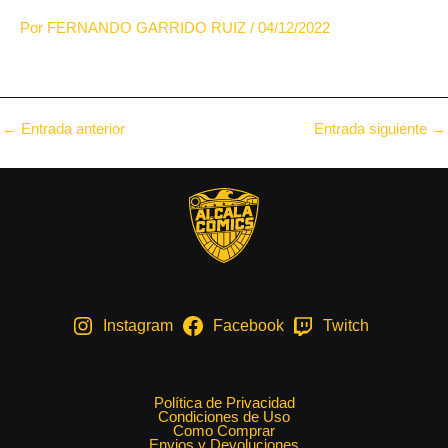
Por
FERNANDO GARRIDO RUIZ
/
04/12/2022
Navegación
←
Entrada anterior
Entrada siguiente
→
de
entradas
Instagram
Facebook
Twitch
Política de Privacidad
Condiciones de Uso
Como Comprar
Envios y Devoluciones