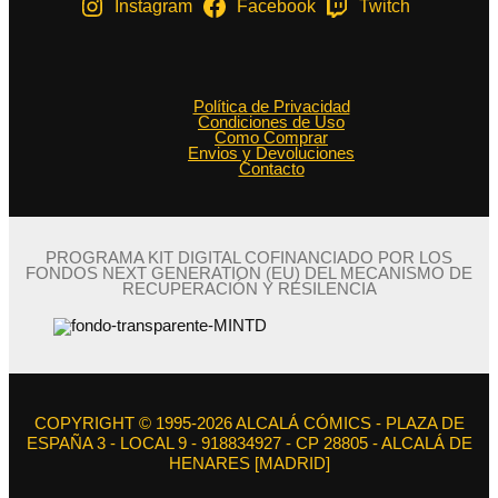
Instagram
Facebook
Twitch
Política de Privacidad
Condiciones de Uso
Como Comprar
Envios y Devoluciones
Contacto
PROGRAMA KIT DIGITAL COFINANCIADO POR LOS
FONDOS NEXT GENERATION (EU) DEL MECANISMO DE
RECUPERACIÓN Y RESILENCIA
COPYRIGHT © 1995-2026 ALCALÁ CÓMICS - PLAZA DE
ESPAÑA 3 - LOCAL 9 - 918834927 - CP 28805 - ALCALÁ DE
HENARES [MADRID]