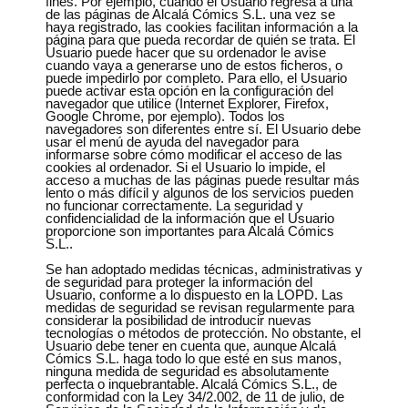
fines. Por ejemplo, cuando el Usuario regresa a una
de las páginas de Alcalá Cómics S.L. una vez se
haya registrado, las cookies facilitan información a la
página para que pueda recordar de quién se trata. El
Usuario puede hacer que su ordenador le avise
cuando vaya a generarse uno de estos ficheros, o
puede impedirlo por completo. Para ello, el Usuario
puede activar esta opción en la configuración del
navegador que utilice (Internet Explorer, Firefox,
Google Chrome, por ejemplo). Todos los
navegadores son diferentes entre sí. El Usuario debe
usar el menú de ayuda del navegador para
informarse sobre cómo modificar el acceso de las
cookies al ordenador. Si el Usuario lo impide, el
acceso a muchas de las páginas puede resultar más
lento o más difícil y algunos de los servicios pueden
no funcionar correctamente. La seguridad y
confidencialidad de la información que el Usuario
proporcione son importantes para Alcalá Cómics
S.L..
Se han adoptado medidas técnicas, administrativas y
de seguridad para proteger la información del
Usuario, conforme a lo dispuesto en la LOPD. Las
medidas de seguridad se revisan regularmente para
considerar la posibilidad de introducir nuevas
tecnologías o métodos de protección. No obstante, el
Usuario debe tener en cuenta que, aunque Alcalá
Cómics S.L. haga todo lo que esté en sus manos,
ninguna medida de seguridad es absolutamente
perfecta o inquebrantable. Alcalá Cómics S.L., de
conformidad con la Ley 34/2.002, de 11 de julio, de