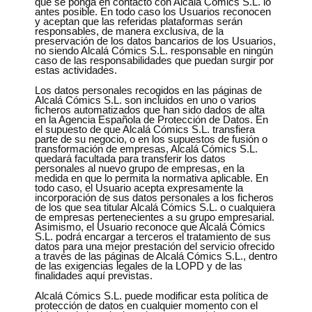
que se ponga en contacto con Alcalá Cómics S.L. lo
antes posible. En todo caso los Usuarios reconocen
y aceptan que las referidas plataformas serán
responsables, de manera exclusiva, de la
preservación de los datos bancarios de los Usuarios,
no siendo Alcalá Cómics S.L. responsable en ningún
caso de las responsabilidades que puedan surgir por
estas actividades.
Los datos personales recogidos en las páginas de
Alcalá Cómics S.L. son incluidos en uno o varios
ficheros automatizados que han sido dados de alta
en la Agencia Española de Protección de Datos. En
el supuesto de que Alcalá Cómics S.L. transfiera
parte de su negocio, o en los supuestos de fusión o
transformación de empresas, Alcalá Cómics S.L.
quedará facultada para transferir los datos
personales al nuevo grupo de empresas, en la
medida en que lo permita la normativa aplicable. En
todo caso, el Usuario acepta expresamente la
incorporación de sus datos personales a los ficheros
de los que sea titular Alcalá Cómics S.L. o cualquiera
de empresas pertenecientes a su grupo empresarial.
Asimismo, el Usuario reconoce que Alcalá Cómics
S.L. podrá encargar a terceros el tratamiento de sus
datos para una mejor prestación del servicio ofrecido
a través de las páginas de Alcalá Cómics S.L., dentro
de las exigencias legales de la LOPD y de las
finalidades aquí previstas.
Alcalá Cómics S.L. puede modificar esta política de
protección de datos en cualquier momento con el