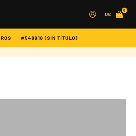
0
€
BROS
#548918 (SIN TÍTULO)