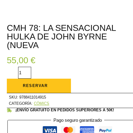
CMH 78: LA SENSACIONAL
HULKA DE JOHN BYRNE
(NUEVA
55,00
€
CMH
78:
LA
SENSACIONAL
HULKA
RESERVAR
DE
JOHN
SKU:
9788411014915
BYRNE
(NUEVA
CATEGORÍA:
CÓMICS
cantidad
¡ENVÍO GRATUITO EN PEDIDOS SUPERIORES A 50€!
Pago seguro garantizado