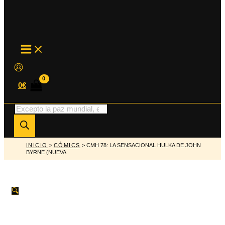
MAIN
MENU
0
€
Búsqueda
de
productos
INICIO
>
CÓMICS
> CMH 78: LA SENSACIONAL HULKA DE JOHN
BYRNE (NUEVA
🔍