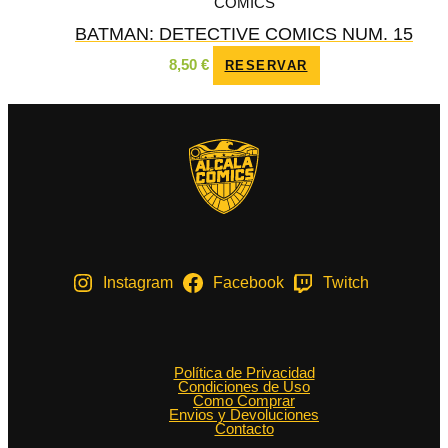
CÓMICS
BATMAN: DETECTIVE COMICS NUM. 15
8,50
€
RESERVAR
Instagram
Facebook
Twitch
Política de Privacidad
Condiciones de Uso
Como Comprar
Envios y Devoluciones
Contacto