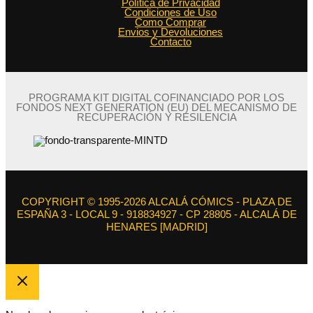
Política de Privacidad
Condiciones de Uso
Como Comprar
Envios y Devoluciones
Contacto
PROGRAMA KIT DIGITAL COFINANCIADO POR LOS
FONDOS NEXT GENERATION (EU) DEL MECANISMO DE
RECUPERACIÓN Y RESILENCIA
COPYRIGHT © 1995-2026 ALCALÁ CÓMICS - PLAZA DE
ESPAÑA 3 - LOCAL 9 - 918834927 - CP 28805 - ALCALÁ DE
HENARES [MADRID]