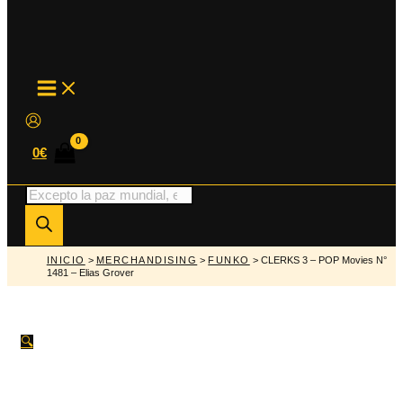
MAIN
MENU
0
€
Búsqueda
de
productos
INICIO
>
MERCHANDISING
>
FUNKO
> CLERKS 3 – POP Movies N°
1481 – Elias Grover
🔍