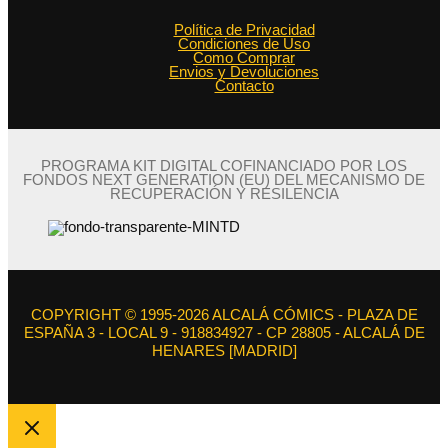
Política de Privacidad
Condiciones de Uso
Como Comprar
Envios y Devoluciones
Contacto
PROGRAMA KIT DIGITAL COFINANCIADO POR LOS
FONDOS NEXT GENERATION (EU) DEL MECANISMO DE
RECUPERACIÓN Y RESILENCIA
COPYRIGHT © 1995-2026 ALCALÁ CÓMICS - PLAZA DE
ESPAÑA 3 - LOCAL 9 - 918834927 - CP 28805 - ALCALÁ DE
HENARES [MADRID]