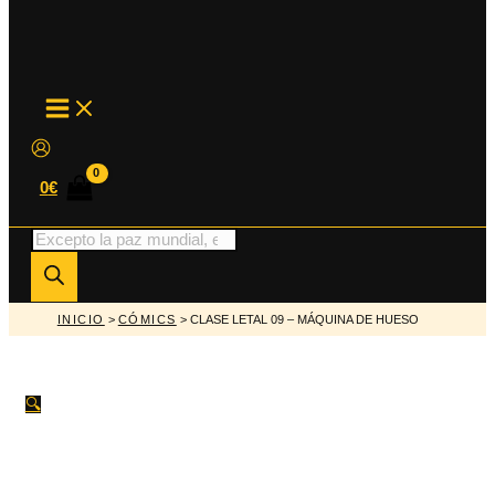
MAIN
MENU
0
€
Búsqueda
de
productos
INICIO
>
CÓMICS
> CLASE LETAL 09 – MÁQUINA DE HUESO
🔍