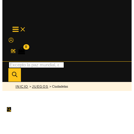
MAIN
MENU
0
€
Búsqueda
de
productos
INICIO
>
JUEGOS
> Ciudadelas
🔍