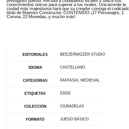
prestigioso puesto. Recluta a ciudadanos locales y utiliza sus
conocimientos únicos para superar a tus rivales. Únicamente la
ciudad más majestuosa hará que su creador consiga el codiciad
título de Maestro Constructor. CONTENIDO ¡27 Personajes, 1
Corona, 22 Monedas, y mucho más!
BEEZERWIZZER STUDIO
EDITORIALES
CASTELLANO
IDIOMA
FANTASIA, MEDIEVAL
CATEGORIAS
EDGE
ETIQUETAS
CIUDADELAS
COLECCIÓN
JUEGO BÁSICO
FORMATO