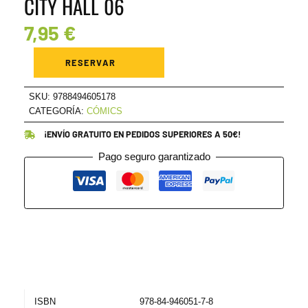
CITY HALL 06
7,95
€
CITY
HALL
RESERVAR
06
cantidad
SKU:
9788494605178
CATEGORÍA:
CÓMICS
¡ENVÍO GRATUITO EN PEDIDOS SUPERIORES A 50€!
Pago seguro garantizado
ISBN
978-84-946051-7-8