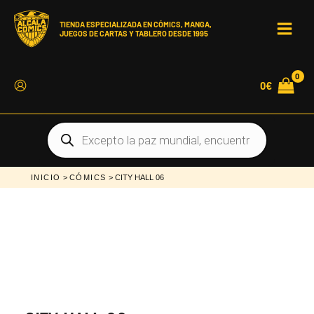
Ir
al
contenido
TIENDA ESPECIALIZADA EN CÓMICS, MANGA,
JUEGOS DE CARTAS Y TABLERO DESDE 1995
MAI
MEN
0
€
Búsqueda
de
productos
INICIO
>
CÓMICS
> CITY HALL 06