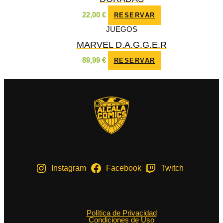
22,00
€
RESERVAR
JUEGOS
MARVEL D.A.G.G.E.R
89,99
€
RESERVAR
Instagram
Facebook
Twitch
Política de Privacidad
Condiciones de Uso