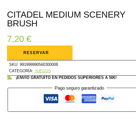
CITADEL MEDIUM SCENERY
BRUSH
7,20
€
CITADEL
MEDIUM
RESERVAR
SCENERY
BRUSH
cantidad
SKU:
991999990560300008
CATEGORÍA:
JUEGOS
¡ENVÍO GRATUITO EN PEDIDOS SUPERIORES A 50€!
Pago seguro garantizado