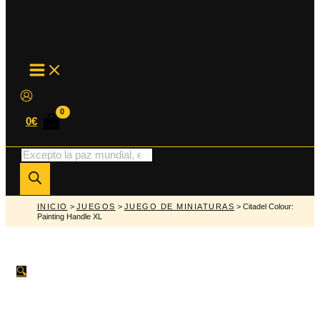
MAIN
MENU
0
€
Búsqueda
de
productos
INICIO
>
JUEGOS
>
JUEGO DE MINIATURAS
> Citadel Colour:
Painting Handle XL
🔍