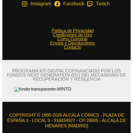
Instagram
Facebook
Twitch
Política de Privacidad
Condiciones de Uso
Como Comprar
Envios y Devoluciones
Contacto
PROGRAMA KIT DIGITAL COFINANCIADO POR LOS
FONDOS NEXT GENERATION (EU) DEL MECANISMO DE
RECUPERACIÓN Y RESILENCIA
COPYRIGHT © 1995-2026 ALCALÁ CÓMICS - PLAZA DE
ESPAÑA 3 - LOCAL 9 - 918834927 - CP 28805 - ALCALÁ DE
HENARES [MADRID]