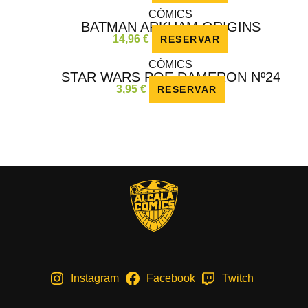
CÓMICS
BATMAN ARKHAM ORIGINS
14,96
€
RESERVAR
CÓMICS
STAR WARS POE DAMERON Nº24
3,95
€
RESERVAR
Instagram
Facebook
Twitch