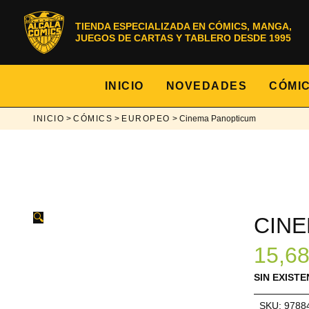
Ir
al
TIENDA ESPECIALIZADA EN CÓMICS, MANGA,
contenido
JUEGOS DE CARTAS Y TABLERO DESDE 1995
INICIO
NOVEDADES
CÓMI
INICIO
>
CÓMICS
>
EUROPEO
> Cinema Panopticum
🔍
CIN
15,6
SIN EXISTE
SKU:
9788