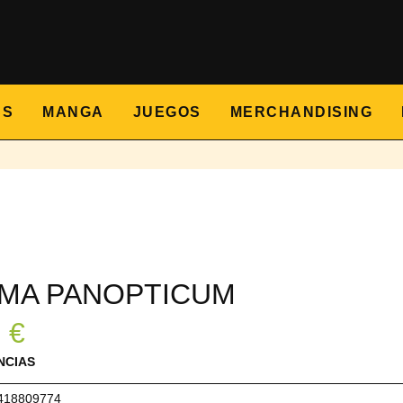
CS
MANGA
JUEGOS
MERCHANDISING
EMA PANOPTICUM
8
€
NCIAS
418809774