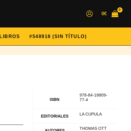
0
€
LIBROS
#548918 (SIN TÍTULO)
978-84-18809-
ISBN
77-4
LA CUPULA
EDITORIALES
THOMAS OTT
AUTORES