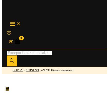
MAIN
MENU
0
€
Búsqueda
de
productos
INICIO
>
JUEGOS
> CHYF: Héroes Neutrales II
🔍