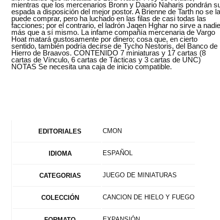
mientras que los mercenarios Bronn y Daario Naharis pondrán s
espada a disposición del mejor postor. A Brienne de Tarth no se l
puede comprar, pero ha luchado en las filas de casi todas las
facciones; por el contrario, el ladrón Jaqen Hghar no sirve a nadi
más que a sí mismo. La infame compañía mercenaria de Vargo
Hoat matará gustosamente por dinero; cosa que, en cierto
sentido, también podría decirse de Tycho Nestoris, del Banco de
Hierro de Braavos. CONTENIDO 7 miniaturas y 17 cartas (8
cartas de Vínculo, 6 cartas de Tácticas y 3 cartas de UNC)
NOTAS Se necesita una caja de inicio compatible.
CMON
EDITORIALES
ESPAÑOL
IDIOMA
JUEGO DE MINIATURAS
CATEGORIAS
CANCION DE HIELO Y FUEGO
COLECCIÓN
EXPANSIÓN
FORMATO