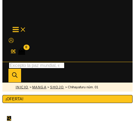
MAIN
MENU
0
€
Búsqueda
de
productos
INICIO
>
MANGA
>
SHOJO
> Chihayafuru núm. 01
¡OFERTA!
🔍