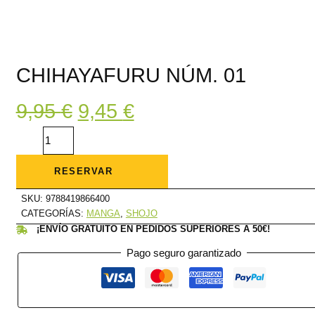
CHIHAYAFURU NÚM. 01
El
El
9,95
€
9,45
€
precio
precio
original
actual
Chihayafuru
era:
es:
núm.
9,95 €.
9,45 €.
01
cantidad
RESERVAR
SKU:
9788419866400
CATEGORÍAS:
MANGA
,
SHOJO
¡ENVÍO GRATUITO EN PEDIDOS SUPERIORES A 50€!
Pago seguro garantizado