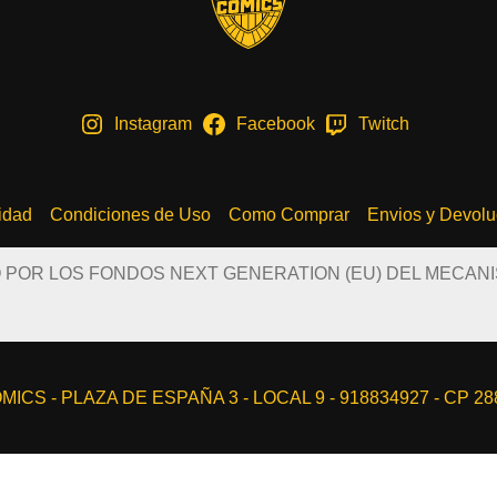
Instagram
Facebook
Twitch
cidad
Condiciones de Uso
Como Comprar
Envios y Devolu
O POR LOS FONDOS NEXT GENERATION (EU) DEL MECAN
ICS - PLAZA DE ESPAÑA 3 - LOCAL 9 - 918834927 - CP 2