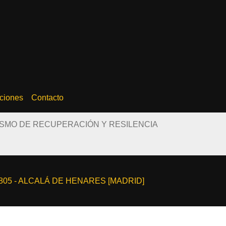
ciones
Contacto
ISMO DE RECUPERACIÓN Y RESILENCIA
8805 - ALCALÁ DE HENARES [MADRID]