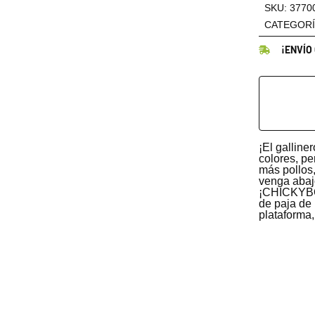
SKU:
3770
CATEGORÍ
¡ENVÍO
¡El galline
colores, pe
más pollos
venga abajo
¡CHICKYBO
de paja de
plataforma,