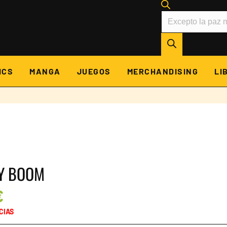
Búsqueda
de
productos
ICS
MANGA
JUEGOS
MERCHANDISING
LI
Y BOOM
€
CIAS