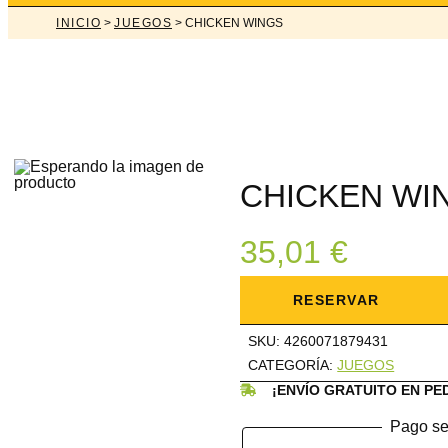
INICIO
>
JUEGOS
> CHICKEN WINGS
CHICKEN WI
35,01
€
CHICKEN
WINGS
RESERVAR
cantidad
SKU:
4260071879431
CATEGORÍA:
JUEGOS
¡ENVÍO GRATUITO EN PE
Pago se