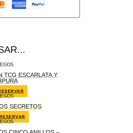
AR...
UEGOS
 TCG ESCARLATA Y
RPURA
RESERVAR
UEGOS
OS SECRETOS
RESERVAR
UEGOS
OS CINCO ANILLOS –