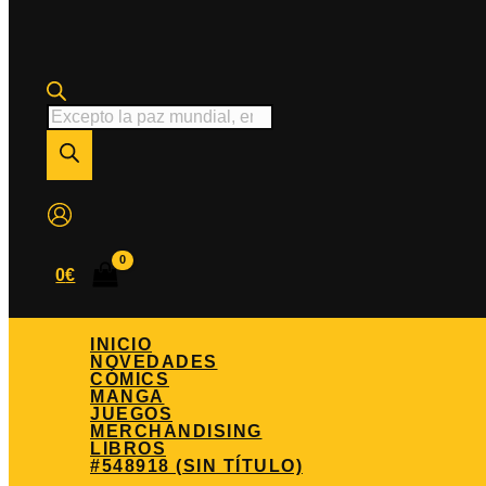
Búsqueda
de
productos
0
€
INICIO
NOVEDADES
CÓMICS
MANGA
JUEGOS
MERCHANDISING
LIBROS
#548918 (SIN TÍTULO)