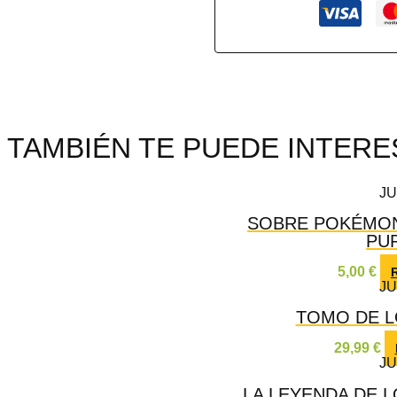
TAMBIÉN TE PUEDE INTERES
J
SOBRE POKÉMON
PU
5,00
€
J
TOMO DE L
29,99
€
J
LA LEYENDA DE L