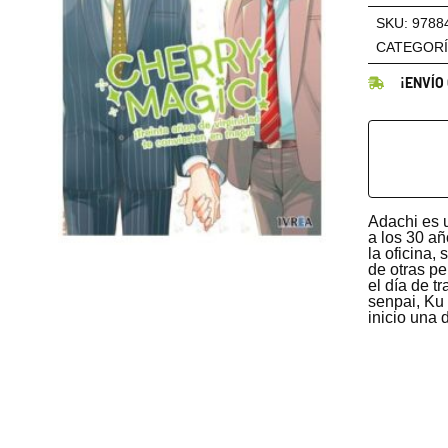
cantidad
SKU:
9788
CATEGORÍ
¡ENVÍO
Adachi es u
a los 30 añ
la oficina,
de otras pe
el día de t
senpai, Ku
inicio una 