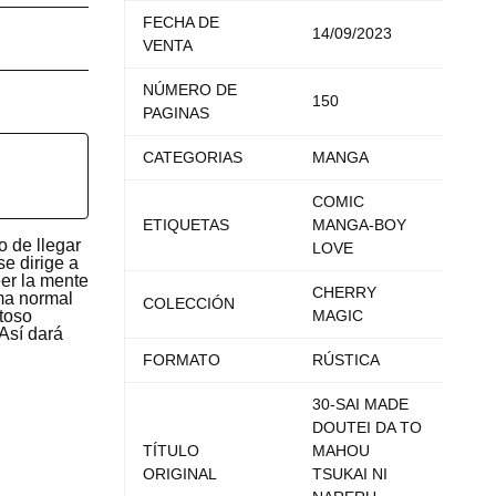
FECHA DE
14/09/2023
VENTA
NÚMERO DE
150
PAGINAS
CATEGORIAS
MANGA
COMIC
ETIQUETAS
MANGA-BOY
o de llegar
LOVE
e dirige a
eer la mente
CHERRY
rma normal
COLECCIÓN
MAGIC
itoso
Así dará
FORMATO
RÚSTICA
30-SAI MADE
DOUTEI DA TO
TÍTULO
MAHOU
ORIGINAL
TSUKAI NI