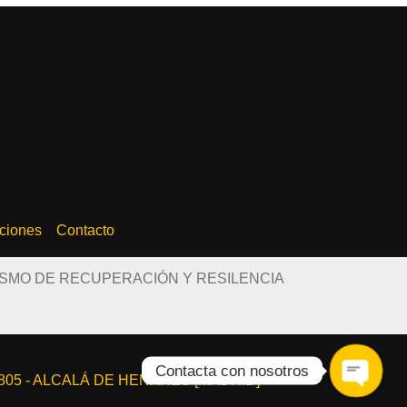
ciones
Contacto
ISMO DE RECUPERACIÓN Y RESILENCIA
Contacta con nosotros
8805 - ALCALÁ DE HENARES [MADRID]
OPEN