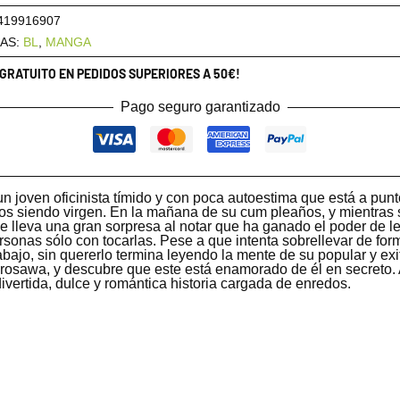
419916907
AS:
BL
,
MANGA
 GRATUITO EN PEDIDOS SUPERIORES A 50€!
Pago seguro garantizado
n joven oficinista tímido y con poca autoestima que está a punt
os siendo virgen. En la mañana de su cum pleaños, y mientras s
 se lleva una gran sorpresa al notar que ha ganado el poder de l
rsonas sólo con tocarlas. Pese a que intenta sobrellevar de fo
rabajo, sin quererlo termina leyendo la mente de su popular y ex
 rosawa, y descubre que este está enamorado de él en secreto. 
divertida, dulce y romántica historia cargada de enredos.