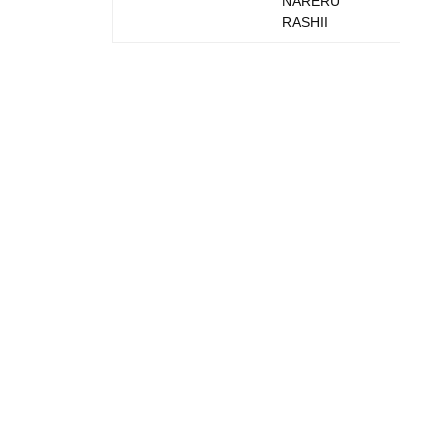
NARERU
RASHII