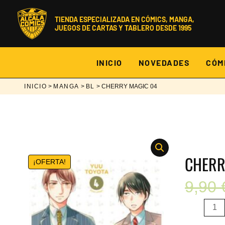
Ir
al
TIENDA ESPECIALIZADA EN CÓMICS, MANGA,
contenido
JUEGOS DE CARTAS Y TABLERO DESDE 1995
INICIO
NOVEDADES
CÓM
INICIO
>
MANGA
>
BL
> CHERRY MAGIC 04
CHERR
¡OFERTA!
9,90
CHERRY
MAGIC
04