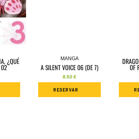
MANGA
ÑA, ¿QUÉ
DRAGO
 02
A SILENT VOICE 06 (DE 7)
OF 
8,50
€
RESERVAR
R