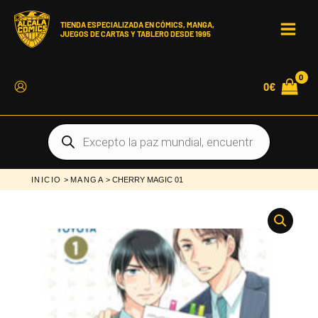
Ir
al
contenido
TIENDA ESPECIALIZADA EN CÓMICS, MANGA,
JUEGOS DE CARTAS Y TABLERO DESDE 1995
MAI
MEN
0
€
Búsqueda
de
productos
INICIO
>
MANGA
> CHERRY MAGIC 01