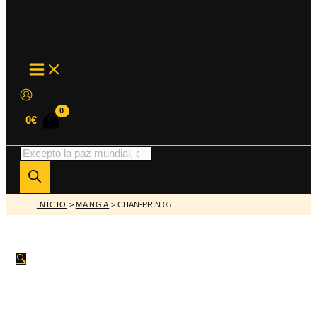
MAIN
MENU
0
€
Búsqueda
de
productos
INICIO
>
MANGA
> CHAN-PRIN 05
🔍