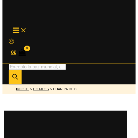
MAIN
MENU
0
€
Búsqueda
de
productos
INICIO
>
CÓMICS
> CHAN-PRIN 03