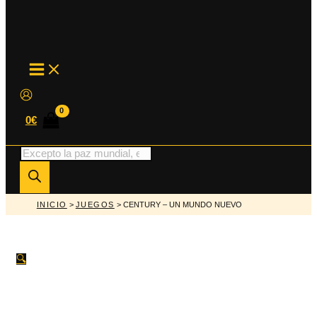
MAIN
MENU
0
€
Búsqueda
de
productos
INICIO
>
JUEGOS
> CENTURY – UN MUNDO NUEVO
🔍