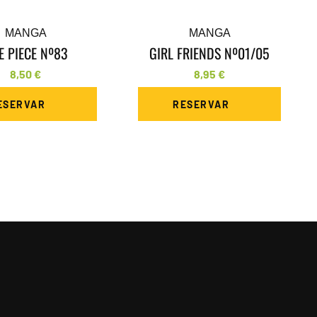
MANGA
MANGA
E PIECE Nº83
GIRL FRIENDS Nº01/05
8,50
€
8,95
€
ESERVAR
RESERVAR