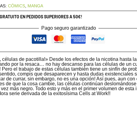
AS:
CÓMICS
,
MANGA
 GRATUITO EN PEDIDOS SUPERIORES A 50€!
Pago seguro garantizado
r, células de pacotilla!» Desde los efectos de la nicotina hasta l
asando por la resaca… no hay descanso para las células de un c
 Pero el trabajo de estas células también tiene un sinfín de pr
 sentido, compis que desaparecen y hasta dudas existenciales 
jar de currar, sin embargo, no es una opción! Así pues, aun con
des de que la cosa cambie, las células continúan deslomándose
 vez más negro. Todo esto y más en el primer volumen de esta 
ra serie derivada de la exitosísima Cells at Work!!