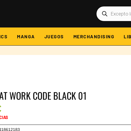
Búsqueda
de
productos
ICS
MANGA
JUEGOS
MERCHANDISING
LI
 AT WORK CODE BLACK 01
€
CIAS
418612183