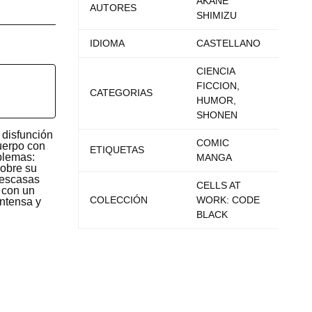
AKANE
AUTORES
SHIMIZU
IDIOMA
CASTELLANO
CIENCIA
FICCION,
CATEGORIAS
HUMOR,
SHONEN
a disfunción
COMIC
uerpo con
ETIQUETAS
oblemas:
MANGA
sobre su
 escasas
CELLS AT
 con un
COLECCIÓN
WORK: CODE
intensa y
BLACK