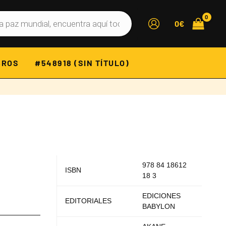
0
€
BROS
#548918 (SIN TÍTULO)
978 84 18612
ISBN
18 3
EDICIONES
EDITORIALES
BABYLON