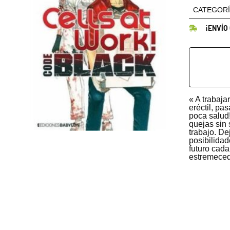
CATEGORÍ
¡ENVÍO
« A trabaja
eréctil, p
poca salud!
quejas sin
trabajo. De
posibilida
futuro cada
estremecedo