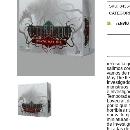
cantidad
SKU:
8435
CATEGORÍ
¡ENVÍO
«Resulta qu
salimos con
vamos de n
May Die lle
Investigado
monstruos a
e Investig
Temporada 
Lovecraft d
por lo que 
horribles r
nueva temp
miniaturas 
de Investig
6 cartas de