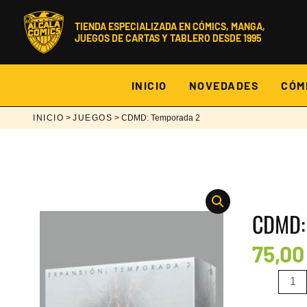
Ir
al
TIENDA ESPECIALIZADA EN CÓMICS, MANGA,
contenido
JUEGOS DE CARTAS Y TABLERO DESDE 1995
INICIO
NOVEDADES
CÓM
INICIO
>
JUEGOS
> CDMD: Temporada 2
CDMD:
75,0
CDMD:
Temporada
2