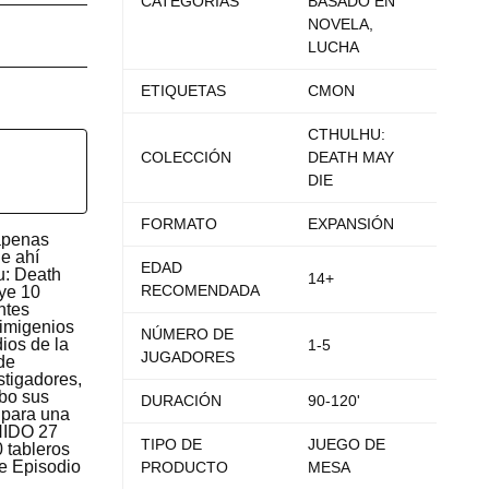
CATEGORIAS
BASADO EN
NOVELA,
LUCHA
ETIQUETAS
CMON
CTHULHU:
COLECCIÓN
DEATH MAY
DIE
FORMATO
EXPANSIÓN
 apenas
ue ahí
EDAD
u: Death
14+
RECOMENDADA
uye 10
ntes
rimigenios
NÚMERO DE
ios de la
1-5
JUGADORES
de
stigadores,
abo sus
DURACIÓN
90-120'
o para una
NIDO 27
TIPO DE
JUEGO DE
0 tableros
de Episodio
PRODUCTO
MESA