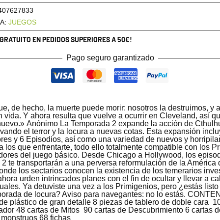
407627833
A:
JUEGOS
 GRATUITO EN PEDIDOS SUPERIORES A 50€!
Pago seguro garantizado
e, de hecho, la muerte puede morir: nosotros la destruimos, y
 vida. Y ahora resulta que vuelve a ocurrir en Cleveland, así q
uevo.» Anónimo La Temporada 2 expande la acción de Cthulh
vando el terror y la locura a nuevas cotas. Esta expansión incl
res y 6 Episodios, así como una variedad de nuevos y horripila
 los que enfrentarte, todo ello totalmente compatible con los P
adores del juego básico. Desde Chicago a Hollywood, los episod
2 te transportarán a una perversa reformulación de la América 
onde los sectarios conocen la existencia de los temerarios inve
ahora urden intrincados planes con el fin de ocultar y llevar a c
ituales. Ya detuviste una vez a los Primigenios, pero ¿estás list
orada de locura? Aviso para navegantes: no lo estás. CONTE
de plástico de gran detalle 8 piezas de tablero de doble cara  1
ador 48 cartas de Mitos  90 cartas de Descubrimiento 6 cartas 
 monstruos 68 fichas