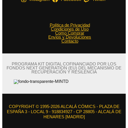
Política de Privacidad
Condiciones de Uso
Como Comprar
Envios y Devoluciones
Contacto
PROGRAMA KIT DIGITAL COFINANCIADO POR LOS
FONDOS NEXT GENERATION (EU) DEL MECANISMO DE
RECUPERACIÓN Y RESILENCIA
COPYRIGHT © 1995-2026 ALCALÁ CÓMICS - PLAZA DE
ESPAÑA 3 - LOCAL 9 - 918834927 - CP 28805 - ALCALÁ DE
HENARES [MADRID]