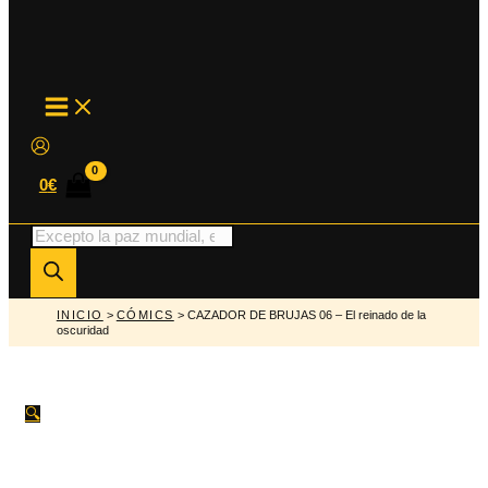
MAIN
MENU
0
€
Búsqueda
de
productos
INICIO
>
CÓMICS
> CAZADOR DE BRUJAS 06 – El reinado de la
oscuridad
🔍