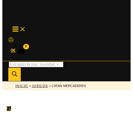
MAIN
MENU
0
€
Búsqueda
de
productos
INICIO
>
JUEGOS
> CATAN-MERCADERES
🔍