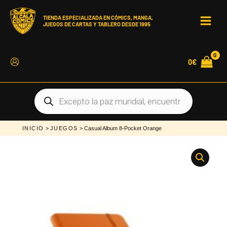
Ir
al
contenido
TIENDA ESPECIALIZADA EN CÓMICS, MANGA,
JUEGOS DE CARTAS Y TABLERO DESDE 1995
MAI
MEN
0
€
Búsqueda
de
productos
INICIO
>
JUEGOS
> Casual Album 8-Pocket Orange