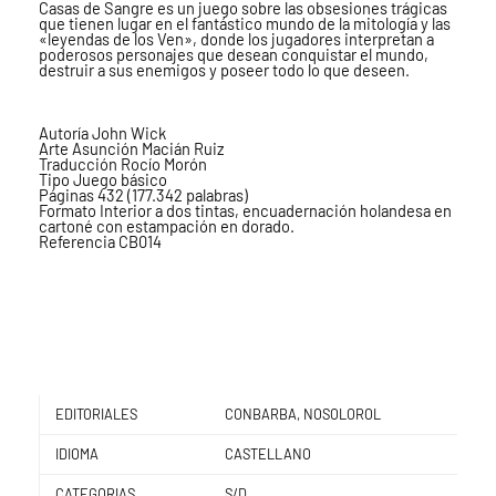
Casas de Sangre es un juego sobre las obsesiones trágicas
que tienen lugar en el fantástico mundo de la mitología y las
«leyendas de los Ven», donde los jugadores interpretan a
poderosos personajes que desean conquistar el mundo,
destruir a sus enemigos y poseer todo lo que deseen.
Autoría John Wick
Arte Asunción Macián Ruiz
Traducción Rocío Morón
Tipo Juego básico
Páginas 432 (177.342 palabras)
Formato Interior a dos tintas, encuadernación holandesa en
cartoné con estampación en dorado.
Referencia CB014
EDITORIALES
CONBARBA, NOSOLOROL
IDIOMA
CASTELLANO
CATEGORIAS
S/D