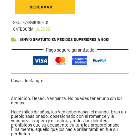
CASAS
DE
RESERVAR
SANGRE
cantidad
SKU:
9788416780501
CATEGORÍA:
JUEGOS
¡ENVÍO GRATUITO EN PEDIDOS SUPERIORES A 50€!
Pago seguro garantizado
Casas de Sangre
Ambición. Deseo. Venganza. No puedes tener uno sin los
demás.
Hace miles de años, los Ven gobernaban el mundo. Eran un
pueblo apasionado, obsesionado con el romance y la
venganza, la ópera y el teatro, y todos los deleites
prohibidos que su decadente cultura les proporcionaba.
Finalmente, aquello que los hacía brillar también fue su
perdición.