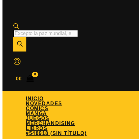
Búsqueda
de
productos
0
€
INICIO
NOVEDADES
CÓMICS
MANGA
JUEGOS
MERCHANDISING
LIBROS
#548918 (SIN TÍTULO)