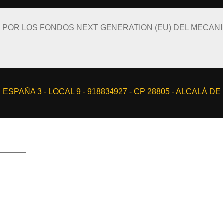
O POR LOS FONDOS NEXT GENERATION (EU) DEL MECAN
ESPAÑA 3 - LOCAL 9 - 918834927 - CP 28805 - ALCALÁ D