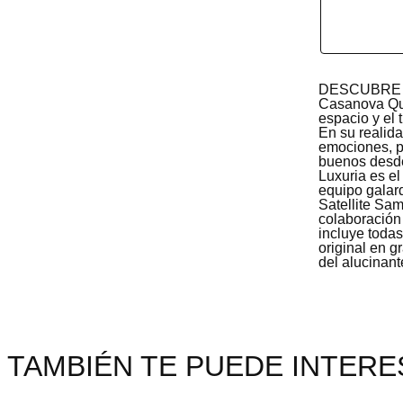
DESCUBRE E
Casanova Qui
espacio y el
En su realid
emociones, p
buenos desde
Luxuria es el
equipo galar
Satellite Sa
colaboración 
incluye todas
original en g
del alucinant
TAMBIÉN TE PUEDE INTERES