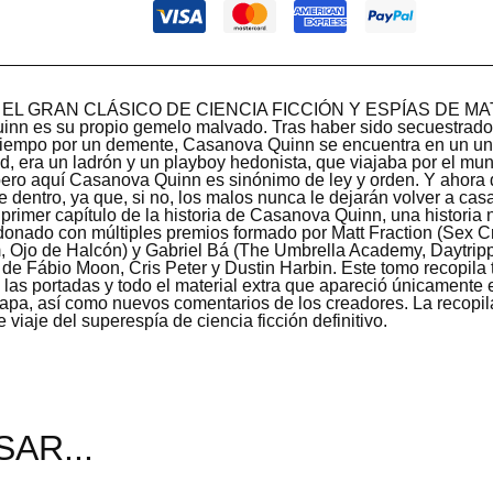
L GRAN CLÁSICO DE CIENCIA FICCIÓN Y ESPÍAS DE M
nn es su propio gemelo malvado. Tras haber sido secuestrado 
 tiempo por un demente, Casanova Quinn se encuentra en un uni
ad, era un ladrón y un playboy hedonista, que viajaba por el m
ero aquí Casanova Quinn es sinónimo de ley y orden. Y ahora d
 dentro, ya que, si no, los malos nunca le dejarán volver a ca
 primer capítulo de la historia de Casanova Quinn, una historia 
donado con múltiples premios formado por Matt Fraction (Sex Cr
m, Ojo de Halcón) y Gabriel Bá (The Umbrella Academy, Daytripp
de Fábio Moon, Cris Peter y Dustin Harbin. Este tomo recopila t
 las portadas y todo el material extra que apareció únicamente 
rapa, así como nuevos comentarios de los creadores. La recopila
e viaje del superespía de ciencia ficción definitivo.
AR...