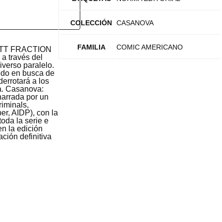
COLECCIÓN
CASANOVA
FAMILIA
COMIC AMERICANO
ATT FRACTION
a través del
verso paralelo.
undo en busca de
errotará a los
sa. Casanova:
narrada por un
iminals,
er, AIDP), con la
oda la serie e
en la edición
ción definitiva