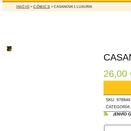
INICIO
>
CÓMICS
> CASANOVA 1 LUXURIA
🔍
CASA
26,00
CASANOVA
1
LUXURIA
cantidad
SKU:
978846
CATEGORÍA
¡ENVÍO 