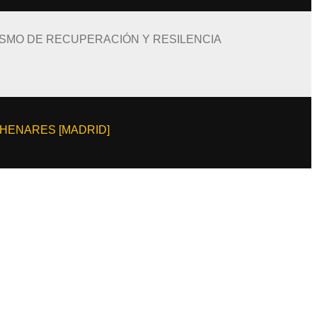
ISMO DE RECUPERACIÓN Y RESILENCIA
E HENARES [MADRID]