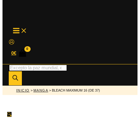
MAIN
MENU
0
€
Búsqueda
de
productos
INICIO
>
MANGA
> BLEACH MAXIMUM 16 (DE 37)
🔍