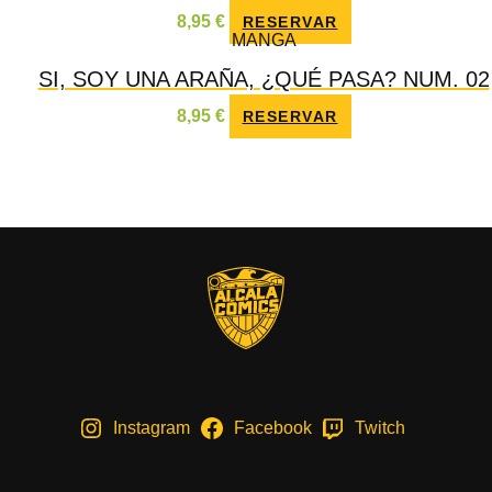
8,95
€
RESERVAR
MANGA
SI, SOY UNA ARAÑA, ¿QUÉ PASA? NUM. 02
8,95
€
RESERVAR
Instagram
Facebook
Twitch