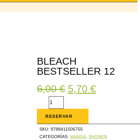
BLEACH
BESTSELLER 12
El
El
6,00
€
5,70
€
precio
precio
original
actual
Bleach
era:
es:
Bestseller
6,00 €.
5,70 €.
12
cantidad
RESERVAR
SKU:
9788411506755
CATEGORÍAS:
MANGA
,
SHONEN