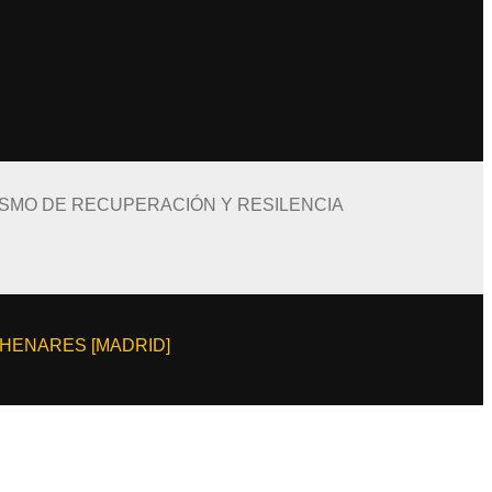
ISMO DE RECUPERACIÓN Y RESILENCIA
E HENARES [MADRID]