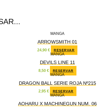
AR...
MANGA
ARROWSMITH 01
24,90
€
RESERVAR
MANGA
DEVILS LINE 11
8,50
€
RESERVAR
MANGA
DRAGON BALL SERIE ROJA Nº215
2,95
€
RESERVAR
MANGA
AOHARU X MACHINEGUN NUM. 06