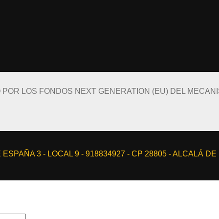
O POR LOS FONDOS NEXT GENERATION (EU) DEL MECAN
ESPAÑA 3 - LOCAL 9 - 918834927 - CP 28805 - ALCALÁ D