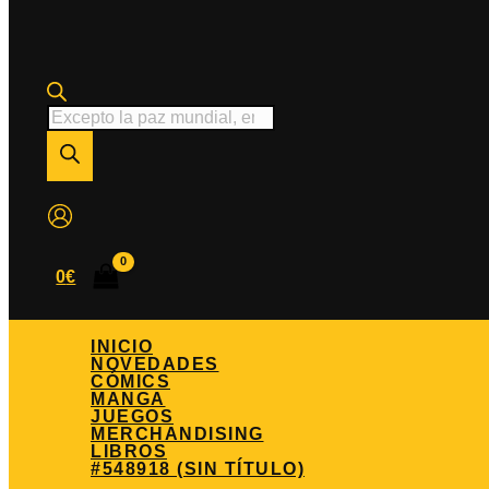
Búsqueda
de
productos
0
€
INICIO
NOVEDADES
CÓMICS
MANGA
JUEGOS
MERCHANDISING
LIBROS
#548918 (SIN TÍTULO)