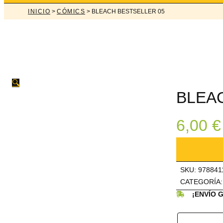
INICIO
>
CÓMICS
> BLEACH BESTSELLER 05
🔍
BLEA
6,00
€
BLEACH
BESTSELL
05
cantidad
SKU:
978841
CATEGORÍA
¡ENVÍO 