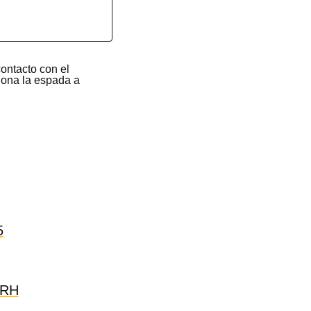
contacto con el
iona la espada a
5
ERH