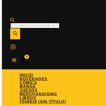
Búsqueda
de
productos
0
€
INICIO
NOVEDADES
CÓMICS
MANGA
JUEGOS
MERCHANDISING
LIBROS
#548918 (SIN TÍTULO)