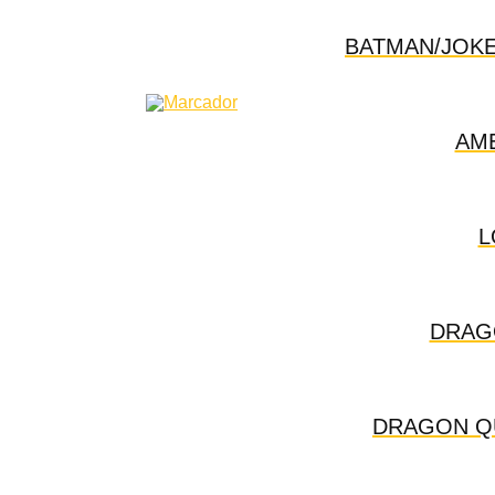
BATMAN/JOKE
AME
L
DRAGO
DRAGON QU