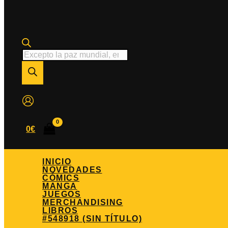
Búsqueda
de
productos
0
€
INICIO
NOVEDADES
CÓMICS
MANGA
JUEGOS
MERCHANDISING
LIBROS
#548918 (SIN TÍTULO)