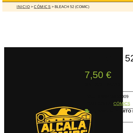
INICIO
>
CÓMICS
> BLEACH 52 (COMIC)
BLEACH 5
7,50
€
SIN EXISTENCIAS
SKU:
9788415830009
CATEGORÍA:
CÓMICS
¡ENVÍO GRATUITO 