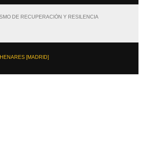
ISMO DE RECUPERACIÓN Y RESILENCIA
E HENARES [MADRID]