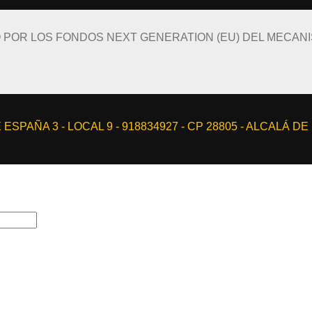
O POR LOS FONDOS NEXT GENERATION (EU) DEL MECAN
ESPAÑA 3 - LOCAL 9 - 918834927 - CP 28805 - ALCALÁ D