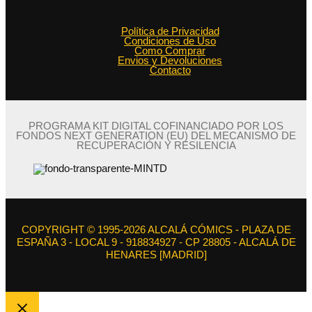
Política de Privacidad
Condiciones de Uso
Como Comprar
Envios y Devoluciones
Contacto
PROGRAMA KIT DIGITAL COFINANCIADO POR LOS
FONDOS NEXT GENERATION (EU) DEL MECANISMO DE
RECUPERACIÓN Y RESILENCIA
COPYRIGHT © 1995-2026 ALCALÁ CÓMICS - PLAZA DE
ESPAÑA 3 - LOCAL 9 - 918834927 - CP 28805 - ALCALÁ DE
HENARES [MADRID]