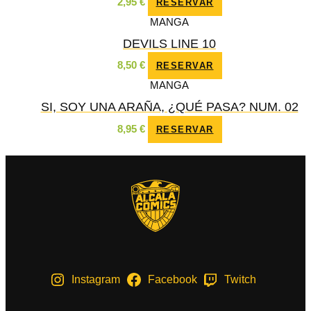
2,95
€
RESERVAR
MANGA
DEVILS LINE 10
8,50
€
RESERVAR
MANGA
SI, SOY UNA ARAÑA, ¿QUÉ PASA? NUM. 02
8,95
€
RESERVAR
Instagram
Facebook
Twitch