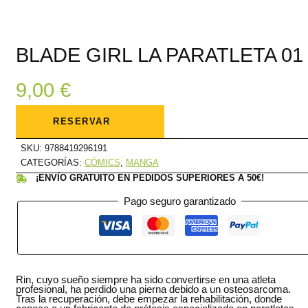
BLADE GIRL LA PARATLETA 01
9,00
€
BLADE
GIRL
RESERVAR
LA
PARATLETA
01
SKU:
9788419296191
cantidad
CATEGORÍAS:
CÓMICS
,
MANGA
¡ENVÍO GRATUITO EN PEDIDOS SUPERIORES A 50€!
Pago seguro garantizado
Rin, cuyo sueño siempre ha sido convertirse en una atleta
profesional, ha perdido una pierna debido a un osteosarcoma.
Tras la recuperación, debe empezar la rehabilitación, donde