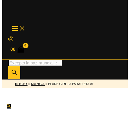
MAIN
MENU
0
€
Búsqueda
de
productos
INICIO
>
MANGA
> BLADE GIRL LA PARATLETA 01
🔍