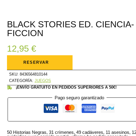
BLACK STORIES ED. CIENCIA-
FICCION
12,95
€
BLACK
STORIES
RESERVAR
ED.
CIENCIA-
FICCION
SKU:
8436564810144
cantidad
CATEGORÍA:
JUEGOS
¡ENVÍO GRATUITO EN PEDIDOS SUPERIORES A 50€!
Pago seguro garantizado
50 Historias Negras, 31 crímenes, 49 cadáveres, 11 asesinos, 1