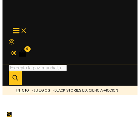
MAIN
MENU
0
€
Búsqueda
de
productos
INICIO
>
JUEGOS
> BLACK STORIES ED. CIENCIA-FICCION
🔍