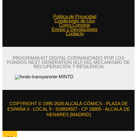
Política de Privacidad
Condiciones de Uso
Como Comprar
Envios y Devoluciones
Contacto
PROGRAMA KIT DIGITAL COFINANCIADO POR LOS
FONDOS NEXT GENERATION (EU) DEL MECANISMO DE
RECUPERACIÓN Y RESILENCIA
COPYRIGHT © 1995-2026 ALCALÁ CÓMICS - PLAZA DE
ESPAÑA 3 - LOCAL 9 - 918834927 - CP 28805 - ALCALÁ DE
HENARES [MADRID]