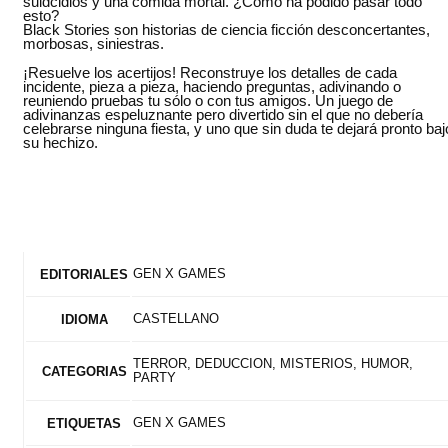
suidcidios y una comida mortal. ¿Como ha podido pasar todo
esto?
Black Stories son historias de ciencia ficción desconcertantes,
morbosas, siniestras.
¡Resuelve los acertijos! Reconstruye los detalles de cada
incidente, pieza a pieza, haciendo preguntas, adivinando o
reuniendo pruebas tu sólo o con tus amigos. Un juego de
adivinanzas espeluznante pero divertido sin el que no debería
celebrarse ninguna fiesta, y uno que sin duda te dejará pronto baj
su hechizo.
GEN X GAMES
EDITORIALES
CASTELLANO
IDIOMA
TERROR, DEDUCCION, MISTERIOS, HUMOR,
CATEGORIAS
PARTY
GEN X GAMES
ETIQUETAS