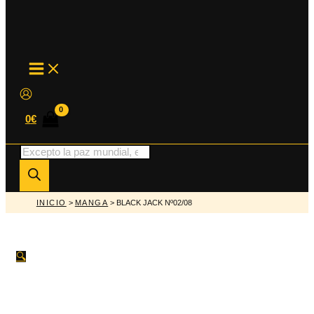
MAIN
MENU
0
€
Búsqueda
de
productos
INICIO
>
MANGA
> BLACK JACK Nº02/08
🔍