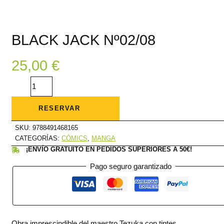
BLACK JACK Nº02/08
25,00
€
BLACK
JACK
Nº02/08
cantidad
RESERVAR
SKU:
9788491468165
CATEGORÍAS:
CÓMICS
,
MANGA
¡ENVÍO GRATUITO EN PEDIDOS SUPERIORES A 50€!
Pago seguro garantizado
Obra imprescindible del maestro Tezuka con tintes