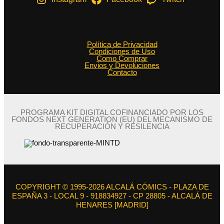
Política de Privacidad
Condiciones de Uso
Como Comprar
Envios y Devoluciones
Contacto
PROGRAMA KIT DIGITAL COFINANCIADO POR LOS
FONDOS NEXT GENERATION (EU) DEL MECANISMO DE
RECUPERACIÓN Y RESILENCIA
COPYRIGHT © 1995-2026 ALCALÁ CÓMICS - PLAZA DE
ESPAÑA 3 - LOCAL 9 - 918834927 - CP 28805 - ALCALÁ DE
HENARES [MADRID]