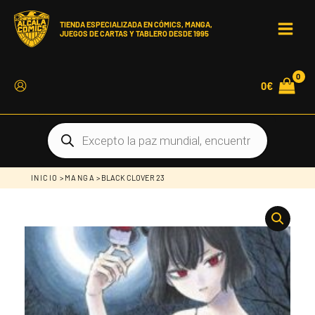
Ir
al
contenido
TIENDA ESPECIALIZADA EN CÓMICS, MANGA,
JUEGOS DE CARTAS Y TABLERO DESDE 1995
MAIN
MEN
0
€
Búsqueda
de
productos
INICIO
>
MANGA
> BLACK CLOVER 23