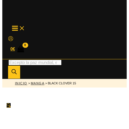
MAIN
MENU
0
€
Búsqueda
de
productos
INICIO
>
MANGA
> BLACK CLOVER 15
🔍