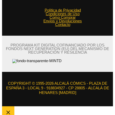
Política de Privacidad
Condiciones de Uso
Como Comprar
Envios y Devoluciones
Contacto
PROGRAMA KIT DIGITAL COFINANCIADO POR LOS
FONDOS NEXT GENERATION (EU) DEL MECANISMO DE
RECUPERACIÓN Y RESILENCIA
COPYRIGHT © 1995-2026 ALCALÁ CÓMICS - PLAZA DE
ESPAÑA 3 - LOCAL 9 - 918834927 - CP 28805 - ALCALÁ DE
HENARES [MADRID]