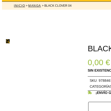
INICIO
>
MANGA
> BLACK CLOVER 04
🔍
BLAC
0,00
€
SIN EXISTEN
SKU:
978846
CATEGORÍA
¡ENVÍO 