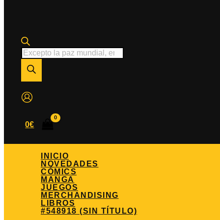
Búsqueda
de
productos
0
€
INICIO
NOVEDADES
CÓMICS
MANGA
JUEGOS
MERCHANDISING
LIBROS
#548918 (SIN TÍTULO)