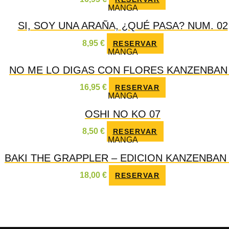
MANGA
SI, SOY UNA ARAÑA, ¿QUÉ PASA? NUM. 02
8,95
€
RESERVAR
MANGA
NO ME LO DIGAS CON FLORES KANZENBAN
16,95
€
RESERVAR
MANGA
OSHI NO KO 07
8,50
€
RESERVAR
MANGA
BAKI THE GRAPPLER – EDICION KANZENBAN 
18,00
€
RESERVAR