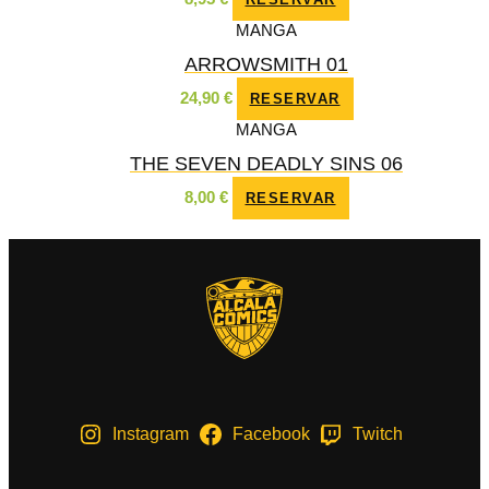
MANGA
ARROWSMITH 01
24,90
€
RESERVAR
MANGA
THE SEVEN DEADLY SINS 06
8,00
€
RESERVAR
Instagram
Facebook
Twitch