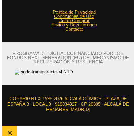
Política de Privacidad
Condiciones de Uso
Como Comprar
Envios y Devoluciones
Contacto
PROGRAMA KIT DIGITAL COFINANCIADO POR LOS
FONDOS NEXT GENERATION (EU) DEL MECANISMO DE
RECUPERACIÓN Y RESILENCIA
COPYRIGHT © 1995-2026 ALCALÁ CÓMICS - PLAZA DE
ESPAÑA 3 - LOCAL 9 - 918834927 - CP 28805 - ALCALÁ DE
HENARES [MADRID]