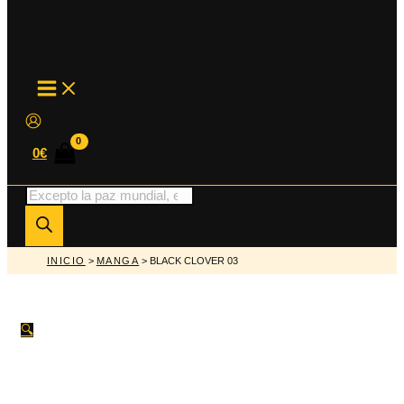
MAIN
MENU
0
€
Búsqueda
de
productos
INICIO
>
MANGA
> BLACK CLOVER 03
🔍