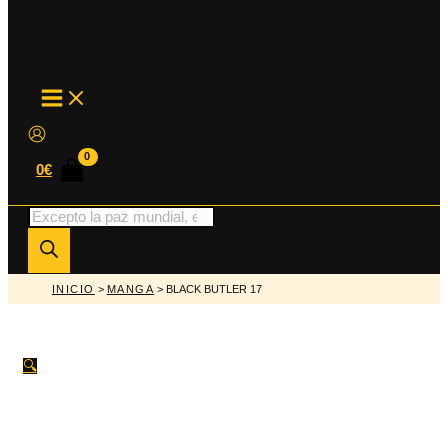
MAIN
MENU
0
€
Búsqueda
de
productos
INICIO
>
MANGA
> BLACK BUTLER 17
🔍