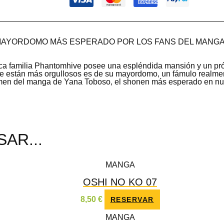
 MAYORDOMO MÁS ESPERADO POR LOS FANS DEL MANGA
!
tica familia Phantomhive posee una espléndida mansión y un pr
ue están más orgullosos es de su mayordomo, un fámulo realment
men del manga de Yana Toboso, el shonen más esperado en nue
AR...
MANGA
OSHI NO KO 07
8,50
€
RESERVAR
MANGA