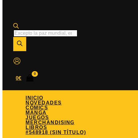
Búsqueda
de
productos
0
€
INICIO
NOVEDADES
CÓMICS
MANGA
JUEGOS
MERCHANDISING
LIBROS
#548918 (SIN TÍTULO)