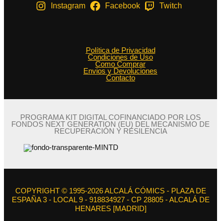
Instagram
Facebook
Twitch
Política de Privacidad
Condiciones de Uso
Como Comprar
Envios y Devoluciones
Contacto
PROGRAMA KIT DIGITAL COFINANCIADO POR LOS
FONDOS NEXT GENERATION (EU) DEL MECANISMO DE
RECUPERACIÓN Y RESILENCIA
COPYRIGHT © 1995-2026 ALCALÁ CÓMICS - PLAZA DE
ESPAÑA 3 - LOCAL 9 - 918834927 - CP 28805 - ALCALÁ DE
HENARES [MADRID]