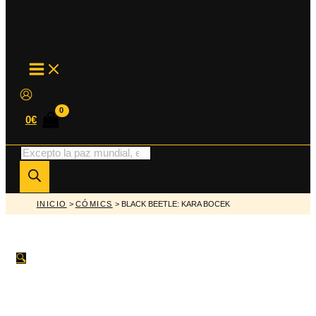
MAIN
MENU
0
€
Búsqueda
de
productos
INICIO
>
CÓMICS
> BLACK BEETLE: KARA BOCEK
🔍