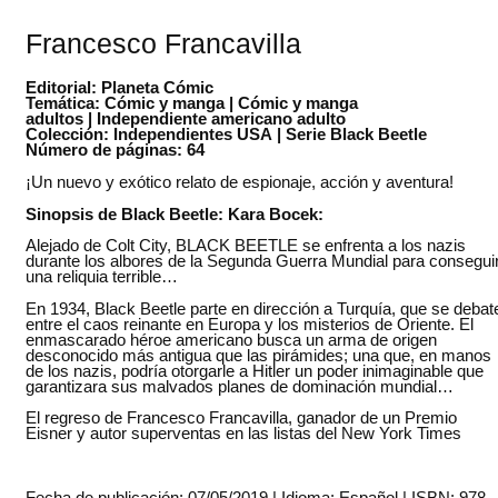
Francesco Francavilla
Editorial: Planeta Cómic
Temática: Cómic y manga | Cómic y manga
adultos | Independiente americano adulto
Colección: Independientes USA | Serie Black Beetle
Número de páginas: 64
¡Un nuevo y exótico relato de espionaje, acción y aventura!
Sinopsis de Black Beetle: Kara Bocek:
Alejado de Colt City, BLACK BEETLE se enfrenta a los nazis
durante los albores de la Segunda Guerra Mundial para consegui
una reliquia terrible…
En 1934, Black Beetle parte en dirección a Turquía, que se debat
entre el caos reinante en Europa y los misterios de Oriente. El
enmascarado héroe americano busca un arma de origen
desconocido más antigua que las pirámides; una que, en manos
de los nazis, podría otorgarle a Hitler un poder inimaginable que
garantizara sus malvados planes de dominación mundial…
El regreso de Francesco Francavilla, ganador de un Premio
Eisner y autor superventas en las listas del New York Times
Fecha de publicación: 07/05/2019 | Idioma: Español | ISBN: 978-