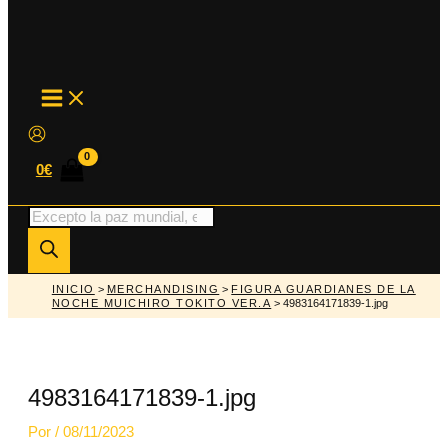
MAIN
MENU
0
€
Búsqueda
de
productos
INICIO
>
MERCHANDISING
>
FIGURA GUARDIANES DE LA
NOCHE MUICHIRO TOKITO VER.A
> 4983164171839-1.jpg
4983164171839-1.jpg
Por
/
08/11/2023