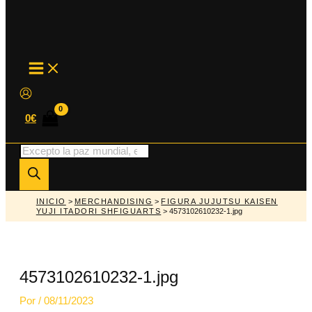
MAIN
MENU
0
€
Búsqueda
de
productos
INICIO
>
MERCHANDISING
>
FIGURA JUJUTSU KAISEN
YUJI ITADORI SHFIGUARTS
> 4573102610232-1.jpg
4573102610232-1.jpg
Por
/
08/11/2023