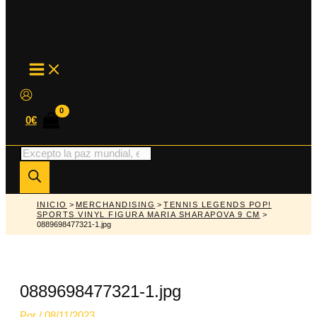
MAIN
MENU
0
€
Búsqueda
de
productos
INICIO
>
MERCHANDISING
>
TENNIS LEGENDS POP!
SPORTS VINYL FIGURA MARIA SHARAPOVA 9 CM
>
0889698477321-1.jpg
0889698477321-1.jpg
Por
/
08/11/2023