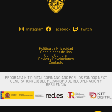
Instagram
Facebook
Twitch
Política de Privacidad
Condiciones de Uso
Como Comprar
Envios y Devoluciones
Contacto
PROGRAMA KIT DIGITAL COFINANCIADO POR LOS FONDOS NEXT
GENERATION (EU) DEL MECANISMO DE RECUPERACIÓN Y
RESILENCIA