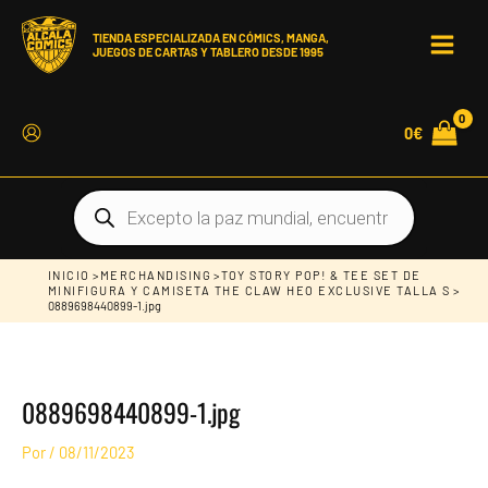
Ir
al
contenido
TIENDA ESPECIALIZADA EN CÓMICS, MANGA,
JUEGOS DE CARTAS Y TABLERO DESDE 1995
MAIN
MEN
0
€
Búsqueda
de
productos
INICIO
>
MERCHANDISING
>
TOY STORY POP! & TEE SET DE
MINIFIGURA Y CAMISETA THE CLAW HEO EXCLUSIVE TALLA S
>
0889698440899-1.jpg
0889698440899-1.jpg
Por
/
08/11/2023