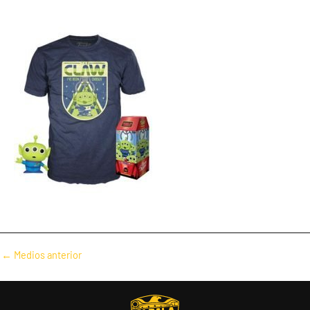
Navegación
←
Medios anterior
de
entradas