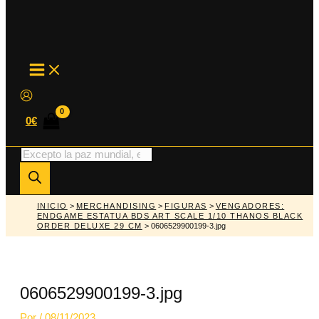
MAIN
MENU
0
€
Búsqueda
de
productos
INICIO
>
MERCHANDISING
>
FIGURAS
>
VENGADORES:
ENDGAME ESTATUA BDS ART SCALE 1/10 THANOS BLACK
ORDER DELUXE 29 CM
> 0606529900199-3.jpg
0606529900199-3.jpg
Por
/
08/11/2023