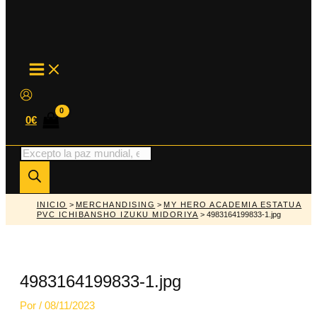
MAIN
MENU
0
€
Búsqueda
de
productos
INICIO
>
MERCHANDISING
>
MY HERO ACADEMIA ESTATUA
PVC ICHIBANSHO IZUKU MIDORIYA
> 4983164199833-1.jpg
4983164199833-1.jpg
Por
/
08/11/2023