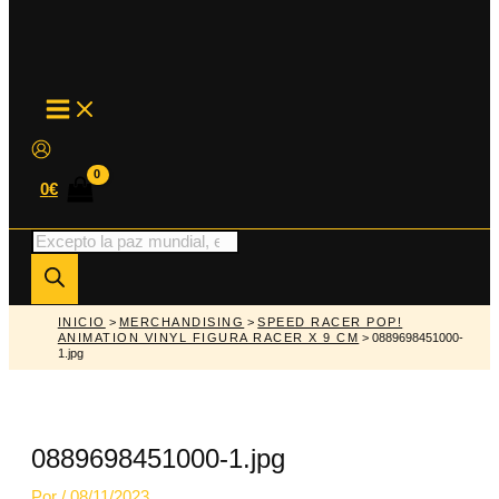
MAIN
MENU
0
€
Búsqueda
de
productos
INICIO
>
MERCHANDISING
>
SPEED RACER POP!
ANIMATION VINYL FIGURA RACER X 9 CM
> 0889698451000-
1.jpg
0889698451000-1.jpg
Por
/
08/11/2023