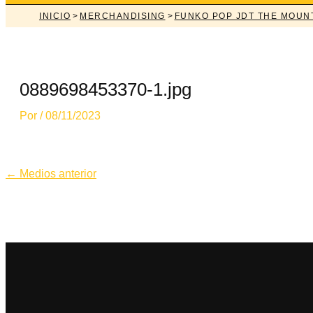
INICIO
>
MERCHANDISING
>
FUNKO POP JDT THE MOUN
0889698453370-1.jpg
Por
/
08/11/2023
Navegación
←
Medios anterior
de
entradas