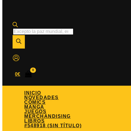
Búsqueda
de
productos
0
€
INICIO
NOVEDADES
CÓMICS
MANGA
JUEGOS
MERCHANDISING
LIBROS
#548918 (SIN TÍTULO)